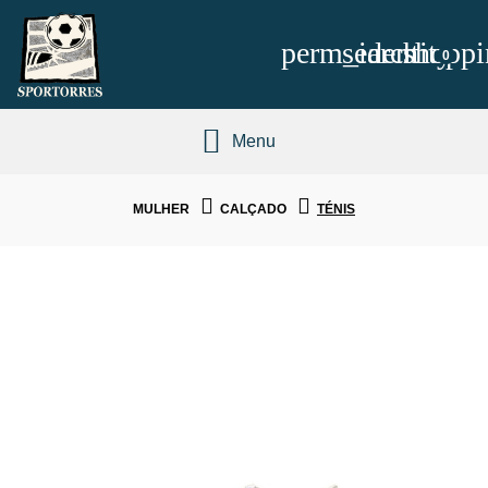
perm_identity
search
shoppi
0
Menu
MULHER
CALÇADO
TÉNIS