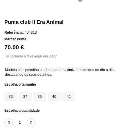
Puma club ll Era Animal
Referência:
404313
Marca:
Puma
70.00 €
IVA incluído à taxa legal em vigor.
Modelo com palmilha conforto para maximizar o conforto do dia a dia ,
destacando os seus detalhes.
Escolha o tamanho
36
37
39
40
41
Escolha a quantidade