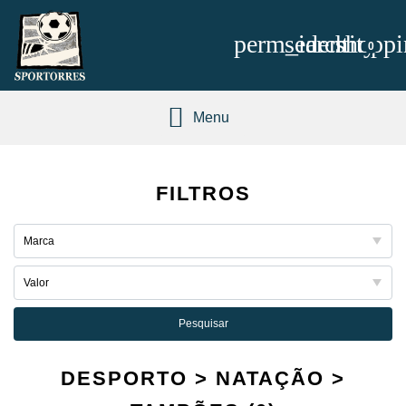
perm_identity
search
shoppi
0
Menu
FILTROS
Pesquisar
DESPORTO > NATAÇÃO >