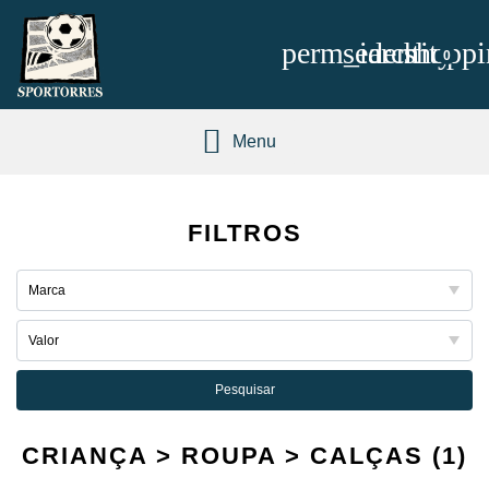
perm_identity
search
shoppi
0
Menu
FILTROS
Pesquisar
CRIANÇA > ROUPA > CALÇAS (1)