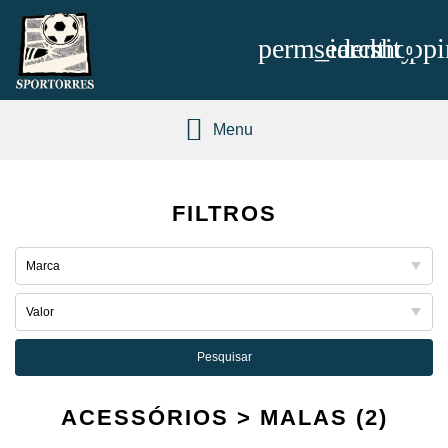
perm_identity
search
shoppi
0
Menu
FILTROS
Pesquisar
ACESSÓRIOS > MALAS (2)