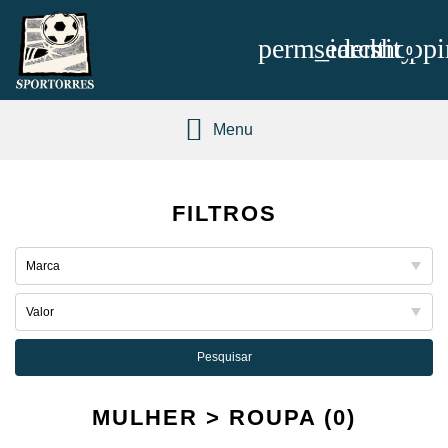
perm_identity
search
shoppi
0
Menu
FILTROS
Pesquisar
MULHER > ROUPA (0)