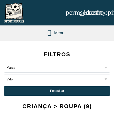
perm_identity
search
shoppi
0
Menu
FILTROS
Pesquisar
CRIANÇA > ROUPA (9)