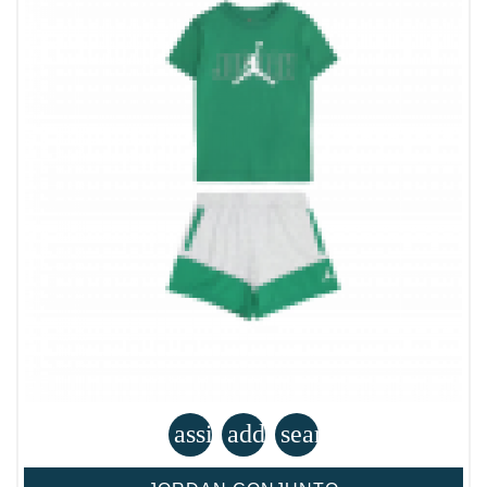
assignment
add_shopping_cart
search