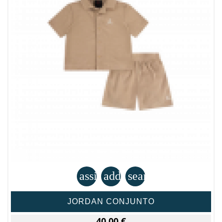
assignment
add_shopping_cart
search
JORDAN CONJUNTO
40.00 €