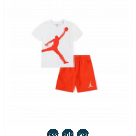
assignment
add_shopping_cart
search