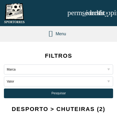
perm_identity
search
shoppi
0
Menu
FILTROS
Pesquisar
DESPORTO > CHUTEIRAS (2)