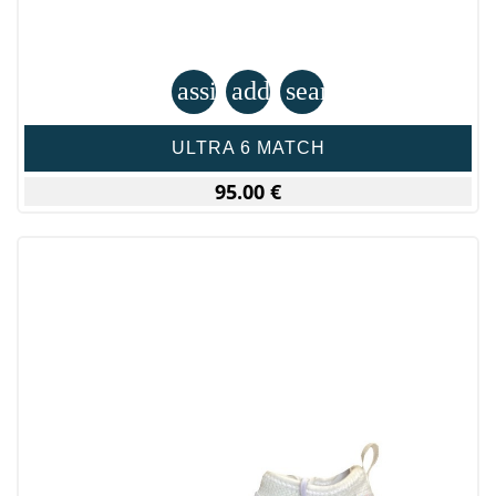
assignment
add_shopping_cart
search
ULTRA 6 MATCH
95.00 €